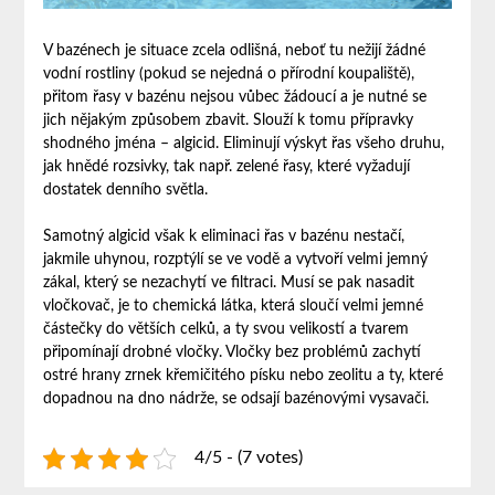
V bazénech je situace zcela odlišná, neboť tu nežijí žádné
vodní rostliny (pokud se nejedná o přírodní koupaliště),
přitom řasy v bazénu nejsou vůbec žádoucí a je nutné se
jich nějakým způsobem zbavit. Slouží k tomu přípravky
shodného jména – algicid. Eliminují výskyt řas všeho druhu,
jak hnědé rozsivky, tak např. zelené řasy, které vyžadují
dostatek denního světla.
Samotný algicid však k eliminaci řas v bazénu nestačí,
jakmile uhynou, rozptýlí se ve vodě a vytvoří velmi jemný
zákal, který se nezachytí ve filtraci. Musí se pak nasadit
vločkovač, je to chemická látka, která sloučí velmi jemné
částečky do větších celků, a ty svou velikostí a tvarem
připomínají drobné vločky. Vločky bez problémů zachytí
ostré hrany zrnek křemičitého písku nebo zeolitu a ty, které
dopadnou na dno nádrže, se odsají bazénovými vysavači.
4/5 - (7 votes)