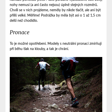
nohy nemusí (a ani často nejsou) úplně stejných rozměrů.
Chvíli se v nich projdeme, neměly by nikde tlačit, ale ani být
příliš velké. Měříme! Podrážka by měla být asi o 1 až 1,5 cm
delší než chodidlo.
Pronace
To je možné opotřebení. Modely s neutrální pronací zmírňují
při běhu tlak na klouby, a tak je chrání.