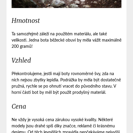
Hmotnost
Ta samozřejmě záleží na použitém materiálu, ale také
velikosti. Jedna bota běžecké obuvi by měla vážit maximálně
200 gramů!
Vzhled
Překontrolujeme, jestli mají boty rovnoměrné švy, zda na
nich nejsou zbytky lepidla. Podrážka by měla být dostatečně
pružná, rychle se po ohnutí vracet do původního stavu. V
horní části bot by měl být použit prodyšný materiál.
Cena
Ne vždy je vysoká cena zárukou vysoké kvality. Některé
modely jsou drahé spíš díky značce, reklamě či krásnému
designu. Od těch levnějších zpravidla neočekáváme nejvyšší