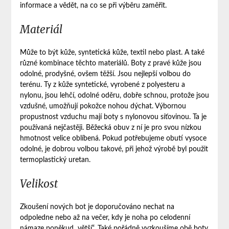
informace a vědět, na co se při výběru zaměřit.
Materiál
Může to být kůže, syntetická kůže, textil nebo plast. A také
různé kombinace těchto materiálů. Boty z pravé kůže jsou
odolné, prodyšné, ovšem těžší. Jsou nejlepší volbou do
terénu. Ty z kůže syntetické, vyrobené z polyesteru a
nylonu, jsou lehčí, odolné oděru, dobře schnou, protože jsou
vzdušné, umožňují pokožce nohou dýchat. Výbornou
propustnost vzduchu mají boty s nylonovou síťovinou. Ta je
používaná nejčastěji. Běžecká obuv z ní je pro svou nízkou
hmotnost velice oblíbená. Pokud potřebujeme obutí vysoce
odolné, je dobrou volbou takové, při jehož výrobě byl použit
termoplastický uretan.
Velikost
Zkoušení nových bot je doporučováno nechat na
odpoledne nebo až na večer, kdy je noha po celodenní
námaze poněkud „větší“. Také pořádně vyzkoušíme obě boty,