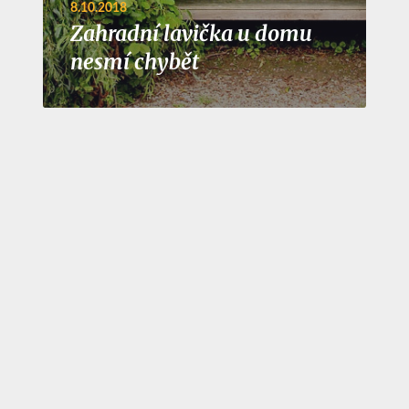
8.10.2018
Zahradní lavička u domu
nesmí chybět