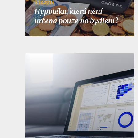
5.12.2018
Hypotéka, která není
určena pouze na bydlení?