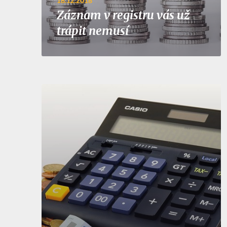
18.12.2018
Záznam v registru vás už
trápit nemusí