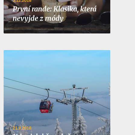
5.12.2018
První rande: Klasika, která
nevyjde z módy
21.9.2018