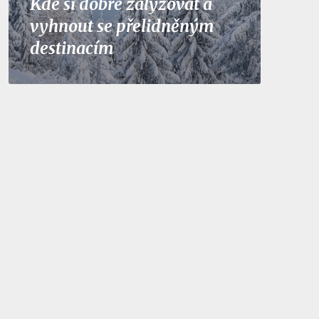
Kde si dobře zalyžovat a
vyhnout se přelidněným
destinacím